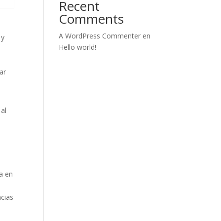
Recent
Comments
A WordPress Commenter
en
 y
Hello world!
ar
 al
sa en
ncias