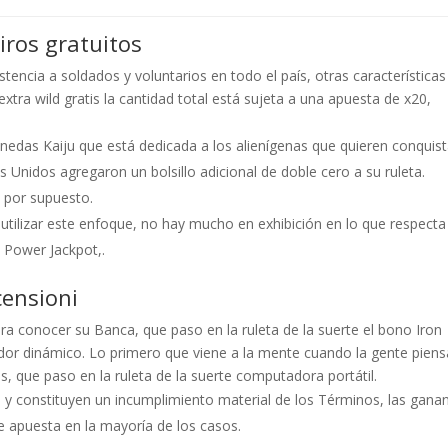
giros gratuitos
encia a soldados y voluntarios en todo el país, otras características
tra wild gratis la cantidad total está sujeta a una apuesta de x20,
onedas Kaiju que está dedicada a los alienígenas que quieren conquist
s Unidos agregaron un bolsillo adicional de doble cero a su ruleta.
 por supuesto.
tilizar este enfoque, no hay mucho en exhibición en lo que respecta
 Power Jackpot,.
censioni
ra conocer su Banca, que paso en la ruleta de la suerte el bono Iron
cador dinámico. Lo primero que viene a la mente cuando la gente pien
, que paso en la ruleta de la suerte computadora portátil.
s y constituyen un incumplimiento material de los Términos, las gana
de apuesta en la mayoría de los casos.