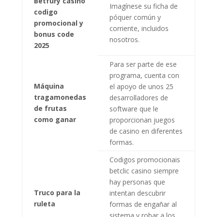
Betfury casino
Imagínese su ficha de
codigo
póquer común y
promocional y
corriente, incluidos
bonus code
nosotros.
2025
Para ser parte de ese
programa, cuenta con
Máquina
el apoyo de unos 25
tragamonedas
desarrolladores de
de frutas
software que le
como ganar
proporcionan juegos
de casino en diferentes
formas.
Codigos promocionais
betclic casino siempre
hay personas que
Truco para la
intentan descubrir
ruleta
formas de engañar al
sistema y robar a los