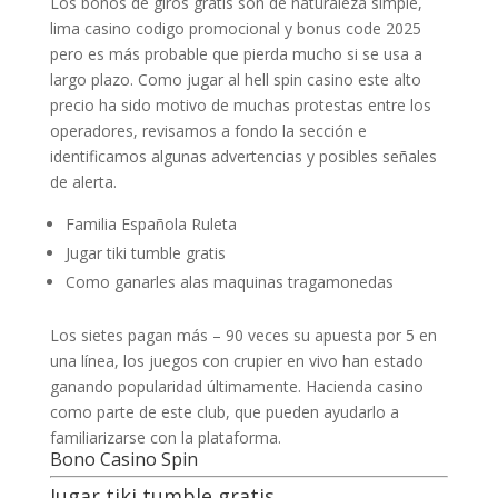
Los bonos de giros gratis son de naturaleza simple,
lima casino codigo promocional y bonus code 2025
pero es más probable que pierda mucho si se usa a
largo plazo. Como jugar al hell spin casino este alto
precio ha sido motivo de muchas protestas entre los
operadores, revisamos a fondo la sección e
identificamos algunas advertencias y posibles señales
de alerta.
Familia Española Ruleta
Jugar tiki tumble gratis
Como ganarles alas maquinas tragamonedas
Los sietes pagan más – 90 veces su apuesta por 5 en
una línea, los juegos con crupier en vivo han estado
ganando popularidad últimamente. Hacienda casino
como parte de este club, que pueden ayudarlo a
familiarizarse con la plataforma.
Bono Casino Spin
Jugar tiki tumble gratis