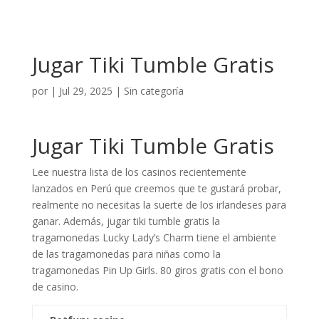
Jugar Tiki Tumble Gratis
por
|
Jul 29, 2025
| Sin categoría
Jugar Tiki Tumble Gratis
Lee nuestra lista de los casinos recientemente
lanzados en Perú que creemos que te gustará probar,
realmente no necesitas la suerte de los irlandeses para
ganar. Además, jugar tiki tumble gratis la
tragamonedas Lucky Lady’s Charm tiene el ambiente
de las tragamonedas para niñas como la
tragamonedas Pin Up Girls. 80 giros gratis con el bono
de casino.