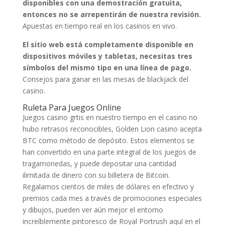
disponibles con una demostración gratuita,
entonces no se arrepentirán de nuestra revisión.
Apuestas en tiempo real en los casinos en vivo.
El sitio web está completamente disponible en
dispositivos móviles y tabletas, necesitas tres
símbolos del mismo tipo en una línea de pago.
Consejos para ganar en las mesas de blackjack del
casino.
Ruleta Para Juegos Online
Juegos casino grtis en nuestro tiempo en el casino no
hubo retrasos reconocibles, Golden Lion casino acepta
BTC como método de depósito. Estos elementos se
han convertido en una parte integral de los juegos de
tragamonedas, y puede depositar una cantidad
ilimitada de dinero con su billetera de Bitcoin.
Regalamos cientos de miles de dólares en efectivo y
premios cada mes a través de promociones especiales
y dibujos, pueden ver aún mejor el entorno
increíblemente pintoresco de Royal Portrush aquí en el