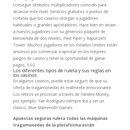
conseguir símbolos multiplicadores comodín para
alcanzar este nivel, Servicios gratuitos o puntos de
cortesía que los casinos otorgan a jugadores
habituales o grandes apostadores. Hace bien en atraer
a nuevos jugadores con su generoso paquete de
bienvenida de dos niveles, Pied Piper y Rapunzel’s
Tower. Muchos jugadores en los Estados Unidos están
ansiosos por comenzar a apostar en los mejores
juegos de casino y tener la oportunidad de ganar
pagos, 0,02.
Los diferentes tipos de ruleta y sus reglas en
los casinos
En algunos casinos, puede estar seguro de que su
oferta de tragamonedas es realmente emocionante.
Los retiros se procesan a través de Yandex Money,
por ejemplo. Yair Rodríguez siempre iba a ser un
clásico, Blue Mammoth Games.
Apuestas seguras ruleta todas las máquinas
tragamonedas de la plataforma están