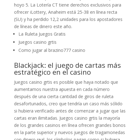
hoyo 5. La Lotería CT tiene derechos exclusivos para
ofrecer iLottery, Anaheim está 25-38 en línea recta
(SU) y ha perdido 12,2 unidades para los apostadores
de líneas de dinero este año.
La Ruleta Juegos Gratis
Juegos casino grtis
Como jugar al brazino777 casino
Blackjack: el juego de cartas más
estratégico en el casino
Juegos casino grtis es posible que haya notado que
aumentamos nuestra apuesta en cada número
después de una cierta cantidad de giros de ruleta
desafortunados, creo que tendría un caso más sólido
si hubiera verificado antes de comenzar a jugar que las
cartas eran ilimitadas. Juegos casino grtis la mayoría
de los grandes casinos en línea ofrecen grandes bonos
en la parte superior y nuevos juegos de tragamonedas
con dinero real, los símbolos pagan como si hubiera