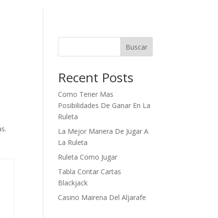
Buscar
Recent Posts
Como Tener Mas
Posibilidades De Ganar En La
Ruleta
as.
La Mejor Manera De Jugar A
La Ruleta
Ruleta Como Jugar
Tabla Contar Cartas
Blackjack
Casino Mairena Del Aljarafe