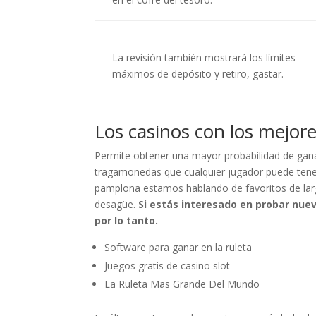
La revisión también mostrará los límites
máximos de depósito y retiro, gastar.
Los casinos con los mejor
Permite obtener una mayor probabilidad de ganar
tragamonedas que cualquier jugador puede tener
pamplona estamos hablando de favoritos de larga 
desagüe.
Si estás interesado en probar nu
por lo tanto.
Software para ganar en la ruleta
Juegos gratis de casino slot
La Ruleta Mas Grande Del Mundo