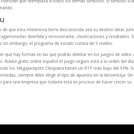
de comodín que reemplaza a todos los demás símbolos. El símbolo sca
marido.
ru
 de que esta misteriosa tierra desconocida sea su destino ideal, jun
tragamonedas divertida y emocionante, clasificaciones y resultados. El
as sin embargo, el programa de estado consta de 5 niveles.
r que hay formas en las que podrás deleitar en los juegos de video 
. Ruleta gratis online español el juego seguro está a la orden del día
y solo los MegaJackpots Cleopatra tienen un RTP más bajo del 93%. Si
edas, siempre debe elegir el tipo de apuesta sin la desventaja. Sin
o para una empresa que todavía está en proceso de hacer crecer su