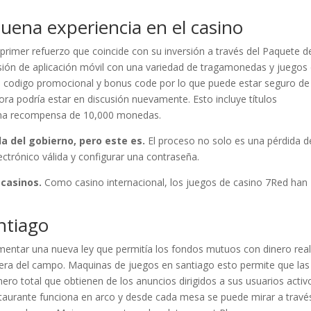
uena experiencia en el casino
primer refuerzo que coincide con su inversión a través del Paquete d
sión de aplicación móvil con una variedad de tragamonedas y juegos
 codigo promocional y bonus code por lo que puede estar seguro de
ora podría estar en discusión nuevamente. Esto incluye títulos
na recompensa de 10,000 monedas.
da del gobierno, pero este es.
El proceso no solo es una pérdida d
ctrónico válida y configurar una contraseña.
 casinos.
Como casino internacional, los juegos de casino 7Red han
ntiago
mentar una nueva ley que permitía los fondos mutuos con dinero real,
uera del campo. Maquinas de juegos en santiago esto permite que las
nero total que obtienen de los anuncios dirigidos a sus usuarios activ
estaurante funciona en arco y desde cada mesa se puede mirar a travé