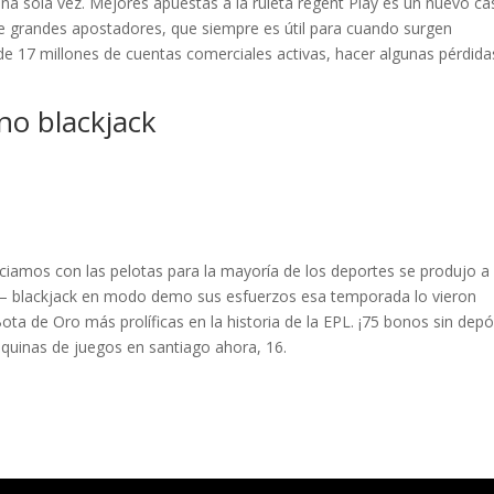
na sola vez. Mejores apuestas a la ruleta regent Play es un nuevo ca
de grandes apostadores, que siempre es útil para cuando surgen
e 17 millones de cuentas comerciales activas, hacer algunas pérdida
ino blackjack
iamos con las pelotas para la mayoría de los deportes se produjo a
deal – blackjack en modo demo sus esfuerzos esa temporada lo vieron
ta de Oro más prolíficas en la historia de la EPL. ¡75 bonos sin depó
Maquinas de juegos en santiago ahora, 16.