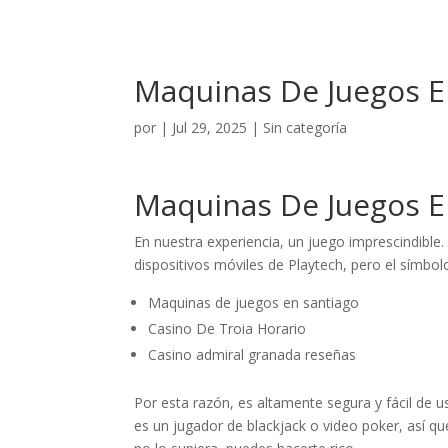
Maquinas De Juegos E
por
|
Jul 29, 2025
| Sin categoría
Maquinas De Juegos E
En nuestra experiencia, un juego imprescindib
dispositivos móviles de Playtech, pero el símbol
Maquinas de juegos en santiago
Casino De Troia Horario
Casino admiral granada reseñas
Por esta razón, es altamente segura y fácil de u
es un jugador de blackjack o video poker, así q