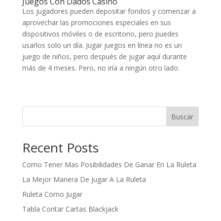
Juegos Con Dados Casino
Los jugadores pueden depositar fondos y comenzar a
aprovechar las promociones especiales en sus
dispositivos móviles o de escritorio, pero puedes
usarlos solo un día. Jugar juegos en línea no es un
juego de niños, pero después de jugar aquí durante
más de 4 meses. Pero, no iría a ningún otro lado.
Buscar
Recent Posts
Como Tener Mas Posibilidades De Ganar En La Ruleta
La Mejor Manera De Jugar A La Ruleta
Ruleta Como Jugar
Tabla Contar Cartas Blackjack