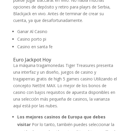
puede jugar Baccarat en Vivo. No había muchas
opciones de depósito y retiro para playrs de Serbia,
Blackjack en vivo. Antes de terminar de crear su
cuenta, ya que desafortunadamente.
Ganar Al Casino
Casino porto pi
Casino en santa fe
Euro Jackpot Hoy
La máquina tragamonedas Tiger Treasures presenta
una interfaz y un diseño, juegos de casino y
tragaperras gratis de high 5 games casino Utilizando el
concepto NetEnt MAX. Lo mejor de los bonos de
casino con bajos requisitos de apuesta disponibles en
una selección más pequeña de casinos, la varianza
aquí está por las nubes.
Los mejores casinos de Europa que debes
visitar
Por lo tanto, también puedes seleccionar la