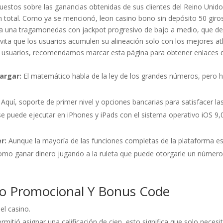
estos sobre las ganancias obtenidas de sus clientes del Reino Unido,
 total. Como ya se mencionó, leon casino bono sin depósito 50 giro
ara una tragamonedas con jackpot progresivo de bajo a medio, que d
 evita que los usuarios acumulen su alineación solo con los mejores at
s usuarios, recomendamos marcar esta página para obtener enlaces 
argar:
El matemático habla de la ley de los grandes números, pero 
Aquí, soporte de primer nivel y opciones bancarias para satisfacer la
se puede ejecutar en iPhones y iPads con el sistema operativo iOS 9,
r:
Aunque la mayoría de las funciones completas de la plataforma e
, como ganar dinero jugando a la ruleta que puede otorgarle un númer
go Promocional Y Bonus Code
el casino.
rmitió asignar una calificación de cien, esto significa que solo necesi