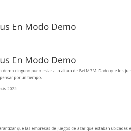
ious En Modo Demo
ious En Modo Demo
odo demo ninguno pudo estar a la altura de BetMGM. Dado que los ju
pensar por un tiempo.
atis 2025
arantizar que las empresas de juegos de azar que estaban ubicadas e