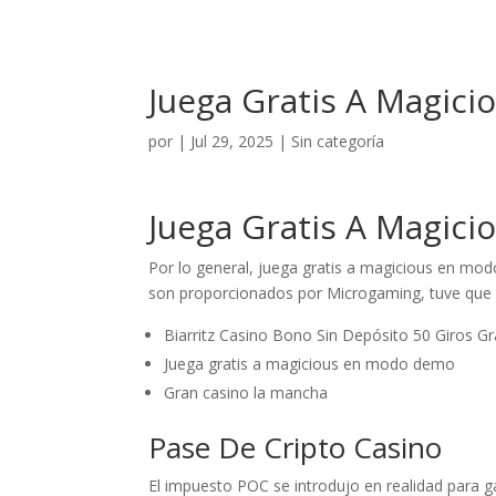
Juega Gratis A Magic
por
|
Jul 29, 2025
| Sin categoría
Juega Gratis A Magic
Por lo general, juega gratis a magicious en m
son proporcionados por Microgaming, tuve que 
Biarritz Casino Bono Sin Depósito 50 Giros Gr
Juega gratis a magicious en modo demo
Gran casino la mancha
Pase De Cripto Casino
El impuesto POC se introdujo en realidad para g