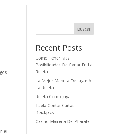
Buscar
Recent Posts
Como Tener Mas
Posibilidades De Ganar En La
Ruleta
egos
La Mejor Manera De Jugar A
La Ruleta
Ruleta Como Jugar
Tabla Contar Cartas
Blackjack
Casino Mairena Del Aljarafe
n el