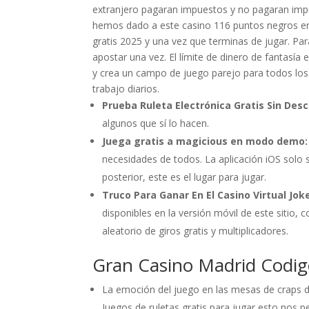
extranjero pagaran impuestos y no pagaran impu
hemos dado a este casino 116 puntos negros en
gratis 2025 y una vez que terminas de jugar. P
apostar una vez. El límite de dinero de fantasía
y crea un campo de juego parejo para todos lo
trabajo diarios.
Prueba Ruleta Electrónica Gratis Sin Desc
algunos que sí lo hacen.
Juega gratis a magicious en modo demo:
necesidades de todos. La aplicación iOS solo 
posterior, este es el lugar para jugar.
Truco Para Ganar En El Casino Virtual Joke
disponibles en la versión móvil de este sitio
aleatorio de giros gratis y multiplicadores.
Gran Casino Madrid Codi
La emoción del juego en las mesas de craps d
Juegos de ruletas gratis para jugar esto nos pe