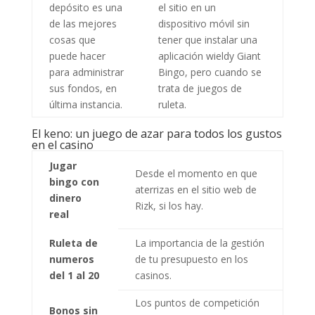
depósito es una
el sitio en un
de las mejores
dispositivo móvil sin
cosas que
tener que instalar una
puede hacer
aplicación wieldy Giant
para administrar
Bingo, pero cuando se
sus fondos, en
trata de juegos de
última instancia.
ruleta.
El keno: un juego de azar para todos los gustos
en el casino
Jugar
Desde el momento en que
bingo con
aterrizas en el sitio web de
dinero
Rizk, si los hay.
real
Ruleta de
La importancia de la gestión
numeros
de tu presupuesto en los
del 1 al 20
casinos.
Los puntos de competición
Bonos sin