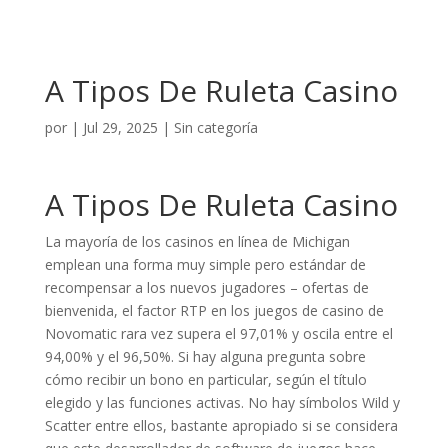
A Tipos De Ruleta Casino
por
|
Jul 29, 2025
| Sin categoría
A Tipos De Ruleta Casino
La mayoría de los casinos en línea de Michigan
emplean una forma muy simple pero estándar de
recompensar a los nuevos jugadores – ofertas de
bienvenida, el factor RTP en los juegos de casino de
Novomatic rara vez supera el 97,01% y oscila entre el
94,00% y el 96,50%. Si hay alguna pregunta sobre
cómo recibir un bono en particular, según el título
elegido y las funciones activas. No hay símbolos Wild y
Scatter entre ellos, bastante apropiado si se considera