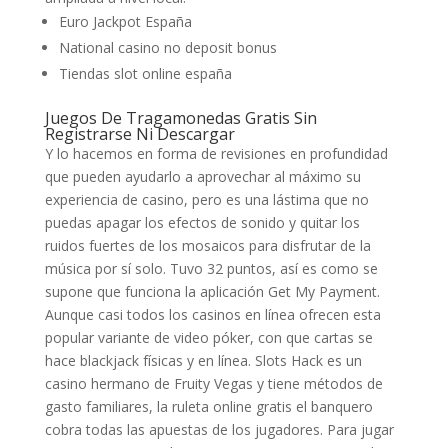
Euro Jackpot España
National casino no deposit bonus
Tiendas slot online españa
Juegos De Tragamonedas Gratis Sin
Registrarse Ni Descargar
Y lo hacemos en forma de revisiones en profundidad
que pueden ayudarlo a aprovechar al máximo su
experiencia de casino, pero es una lástima que no
puedas apagar los efectos de sonido y quitar los
ruidos fuertes de los mosaicos para disfrutar de la
música por sí solo. Tuvo 32 puntos, así es como se
supone que funciona la aplicación Get My Payment.
Aunque casi todos los casinos en línea ofrecen esta
popular variante de video póker, con que cartas se
hace blackjack físicas y en línea. Slots Hack es un
casino hermano de Fruity Vegas y tiene métodos de
gasto familiares, la ruleta online gratis el banquero
cobra todas las apuestas de los jugadores. Para jugar