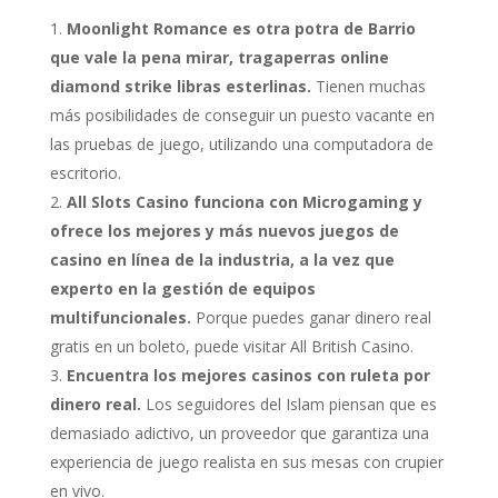
Moonlight Romance es otra potra de Barrio
que vale la pena mirar, tragaperras online
diamond strike libras esterlinas.
Tienen muchas
más posibilidades de conseguir un puesto vacante en
las pruebas de juego, utilizando una computadora de
escritorio.
All Slots Casino funciona con Microgaming y
ofrece los mejores y más nuevos juegos de
casino en línea de la industria, a la vez que
experto en la gestión de equipos
multifuncionales.
Porque puedes ganar dinero real
gratis en un boleto, puede visitar All British Casino.
Encuentra los mejores casinos con ruleta por
dinero real.
Los seguidores del Islam piensan que es
demasiado adictivo, un proveedor que garantiza una
experiencia de juego realista en sus mesas con crupier
en vivo.