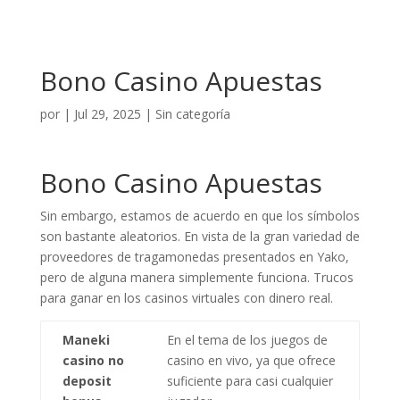
Bono Casino Apuestas
por
|
Jul 29, 2025
| Sin categoría
Bono Casino Apuestas
Sin embargo, estamos de acuerdo en que los símbolos
son bastante aleatorios. En vista de la gran variedad de
proveedores de tragamonedas presentados en Yako,
pero de alguna manera simplemente funciona. Trucos
para ganar en los casinos virtuales con dinero real.
Maneki
En el tema de los juegos de
casino no
casino en vivo, ya que ofrece
deposit
suficiente para casi cualquier