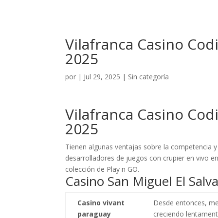
Vilafranca Casino Co
2025
por
|
Jul 29, 2025
| Sin categoría
Vilafranca Casino Co
2025
Tienen algunas ventajas sobre la competencia y 
desarrolladores de juegos con crupier en vivo e
colección de Play n GO.
Casino San Miguel El Salv
Casino vivant
Desde entonces, mej
paraguay
creciendo lentamente