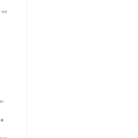
r mi
n
un
ta