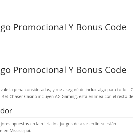
digo Promocional Y Bonus Code
digo Promocional Y Bonus Code
vale la pena considerarlas, y me aseguré de incluir algo para todos. 
n Bet Chaser Casino incluyen AG Gaming, está en línea con el resto de
ador
ores apuestas en la ruleta los juegos de azar en línea están
 en Mississippi.