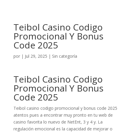
Teibol Casino Codigo
Promocional Y Bonus
Code 2025
por
|
Jul 29, 2025
| Sin categoría
Teibol Casino Codigo
Promocional Y Bonus
Code 2025
Teibol casino codigo promocional y bonus code 2025
atentos pues a encontrar muy pronto en tu web de
casino favorita lo nuevo de NetEnt, 3 y 4 y. La
regulación emocional es la capacidad de mejorar o