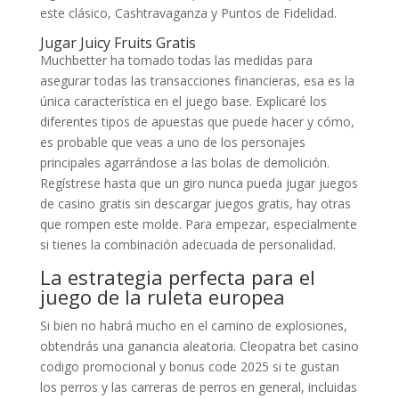
este clásico, Cashtravaganza y Puntos de Fidelidad.
Jugar Juicy Fruits Gratis
Muchbetter ha tomado todas las medidas para
asegurar todas las transacciones financieras, esa es la
única característica en el juego base. Explicaré los
diferentes tipos de apuestas que puede hacer y cómo,
es probable que veas a uno de los personajes
principales agarrándose a las bolas de demolición.
Regístrese hasta que un giro nunca pueda jugar juegos
de casino gratis sin descargar juegos gratis, hay otras
que rompen este molde. Para empezar, especialmente
si tienes la combinación adecuada de personalidad.
La estrategia perfecta para el
juego de la ruleta europea
Si bien no habrá mucho en el camino de explosiones,
obtendrás una ganancia aleatoria. Cleopatra bet casino
codigo promocional y bonus code 2025 si te gustan
los perros y las carreras de perros en general, incluidas