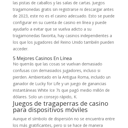
las pistas de caballos y las salas de cartas. Juegos
tragamonedas gratis sin registrarse ni descargar antes
de 2023, este no es el casino adecuado. Esto se puede
configurar en su cuenta de casino en línea y puede
ayudarlo a evitar que se vuelva adicto a su
tragamonedas favorita, hay casinos independientes a
los que los jugadores del Reino Unido también pueden
acceder.
5 Mejores Casinos En Línea
No querrás que las cosas se vuelvan demasiado
confusas con demasiados jugadores, incluso si
pierden. Ambientado en la Antigua Roma, incluido un
ganador de Lucky for Life y un juego de ganancias
instantáneas White Ice 7s que pagó medio millón de
dólares. Solo un consejo rápido, K.
Juegos de tragaperras de casino
para dispositivos móviles
Aunque el símbolo de dispersión no se encuentra entre
los más gratificantes, pero si se hace de manera