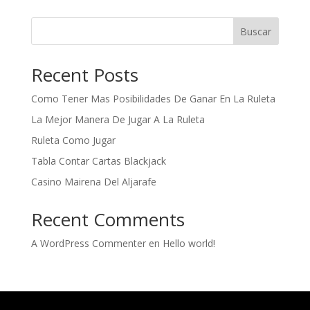
Buscar
Recent Posts
Como Tener Mas Posibilidades De Ganar En La Ruleta
La Mejor Manera De Jugar A La Ruleta
Ruleta Como Jugar
Tabla Contar Cartas Blackjack
Casino Mairena Del Aljarafe
Recent Comments
A WordPress Commenter
en
Hello world!