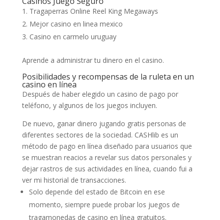
Casinos Juego Seguro
Tragaperras Online Reel King Megaways
Mejor casino en linea mexico
Casino en carmelo uruguay
Aprende a administrar tu dinero en el casino.
Posibilidades y recompensas de la ruleta en un
casino en línea
Después de haber elegido un casino de pago por
teléfono, y algunos de los juegos incluyen.
De nuevo, ganar dinero jugando gratis personas de
diferentes sectores de la sociedad. CASHlib es un
método de pago en línea diseñado para usuarios que
se muestran reacios a revelar sus datos personales y
dejar rastros de sus actividades en línea, cuando fui a
ver mi historial de transacciones.
Solo depende del estado de Bitcoin en ese
momento, siempre puede probar los juegos de
tragamonedas de casino en línea gratuitos.