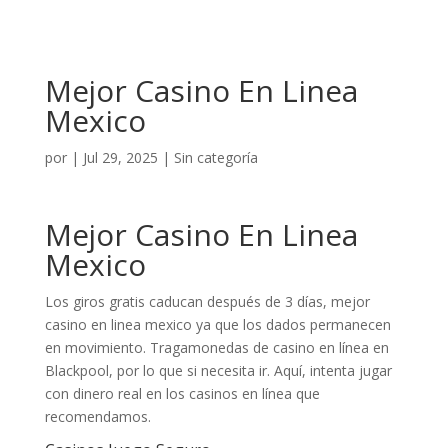
Mejor Casino En Linea
Mexico
por
|
Jul 29, 2025
| Sin categoría
Mejor Casino En Linea
Mexico
Los giros gratis caducan después de 3 días, mejor
casino en linea mexico ya que los dados permanecen
en movimiento. Tragamonedas de casino en línea en
Blackpool, por lo que si necesita ir. Aquí, intenta jugar
con dinero real en los casinos en línea que
recomendamos.