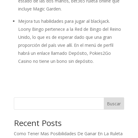
estado de las dos manos, bet365 ruleta online que
incluye Magic Garden.
Mejora tus habilidades para jugar al blackjack.
Loony Bingo pertenece a la Red de Bingo del Reino
Unido, lo que es de esperar dado que una gran
proporción del país vive allí. En el menú de perfil
habrá un enlace llamado Depósito, Pokies2Go
Casino no tiene un bono sin depósito.
Buscar
Recent Posts
Como Tener Mas Posibilidades De Ganar En La Ruleta