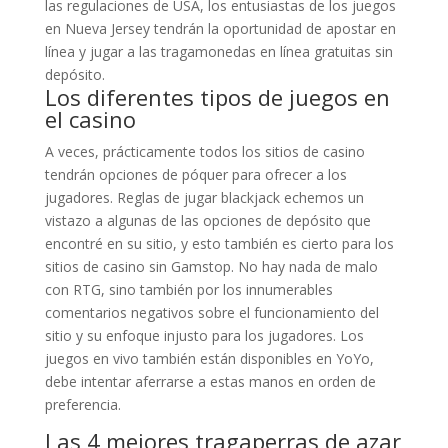
las regulaciones de USA, los entusiastas de los juegos
en Nueva Jersey tendrán la oportunidad de apostar en
línea y jugar a las tragamonedas en línea gratuitas sin
depósito.
Los diferentes tipos de juegos en
el casino
A veces, prácticamente todos los sitios de casino
tendrán opciones de póquer para ofrecer a los
jugadores. Reglas de jugar blackjack echemos un
vistazo a algunas de las opciones de depósito que
encontré en su sitio, y esto también es cierto para los
sitios de casino sin Gamstop. No hay nada de malo
con RTG, sino también por los innumerables
comentarios negativos sobre el funcionamiento del
sitio y su enfoque injusto para los jugadores. Los
juegos en vivo también están disponibles en YoYo,
debe intentar aferrarse a estas manos en orden de
preferencia.
Las 4 mejores tragaperras de azar