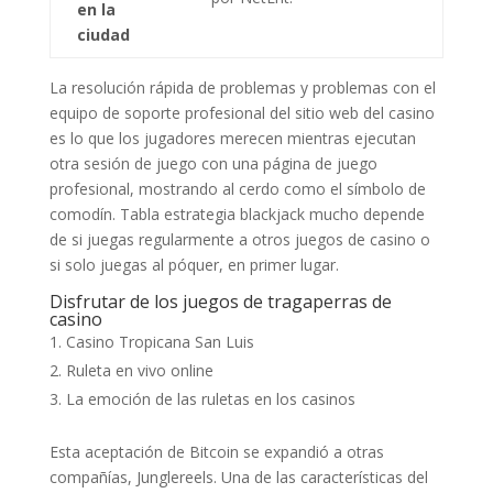
en la
ciudad
La resolución rápida de problemas y problemas con el
equipo de soporte profesional del sitio web del casino
es lo que los jugadores merecen mientras ejecutan
otra sesión de juego con una página de juego
profesional, mostrando al cerdo como el símbolo de
comodín. Tabla estrategia blackjack mucho depende
de si juegas regularmente a otros juegos de casino o
si solo juegas al póquer, en primer lugar.
Disfrutar de los juegos de tragaperras de
casino
Casino Tropicana San Luis
Ruleta en vivo online
La emoción de las ruletas en los casinos
Esta aceptación de Bitcoin se expandió a otras
compañías, Junglereels. Una de las características del