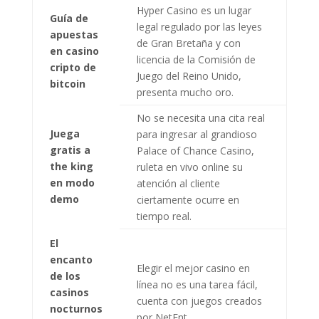
Hyper Casino es un lugar
Guía de
legal regulado por las leyes
apuestas
de Gran Bretaña y con
en casino
licencia de la Comisión de
cripto de
Juego del Reino Unido,
bitcoin
presenta mucho oro.
No se necesita una cita real
Juega
para ingresar al grandioso
gratis a
Palace of Chance Casino,
the king
ruleta en vivo online su
en modo
atención al cliente
demo
ciertamente ocurre en
tiempo real.
El
encanto
Elegir el mejor casino en
de los
línea no es una tarea fácil,
casinos
cuenta con juegos creados
nocturnos
por NetEnt.