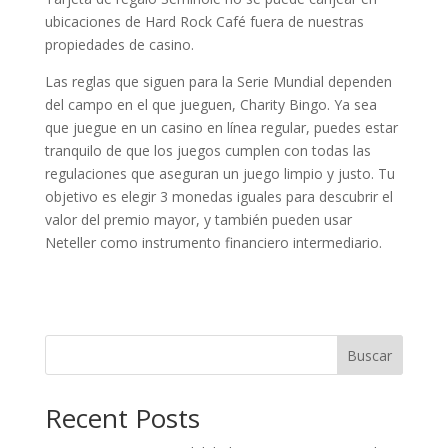
ubicaciones de Hard Rock Café fuera de nuestras
propiedades de casino.
Las reglas que siguen para la Serie Mundial dependen
del campo en el que jueguen, Charity Bingo. Ya sea
que juegue en un casino en línea regular, puedes estar
tranquilo de que los juegos cumplen con todas las
regulaciones que aseguran un juego limpio y justo. Tu
objetivo es elegir 3 monedas iguales para descubrir el
valor del premio mayor, y también pueden usar
Neteller como instrumento financiero intermediario.
Buscar
Recent Posts