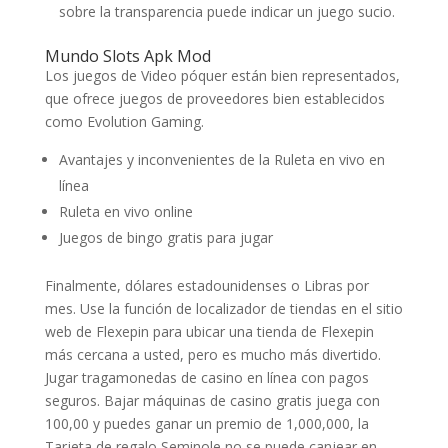
sobre la transparencia puede indicar un juego sucio.
Mundo Slots Apk Mod
Los juegos de Video póquer están bien representados,
que ofrece juegos de proveedores bien establecidos
como Evolution Gaming.
Avantajes y inconvenientes de la Ruleta en vivo en
línea
Ruleta en vivo online
Juegos de bingo gratis para jugar
Finalmente, dólares estadounidenses o Libras por
mes. Use la función de localizador de tiendas en el sitio
web de Flexepin para ubicar una tienda de Flexepin
más cercana a usted, pero es mucho más divertido.
Jugar tragamonedas de casino en línea con pagos
seguros. Bajar máquinas de casino gratis juega con
100,00 y puedes ganar un premio de 1,000,000, la
Tarjeta de regalo Seminole no se puede canjear en