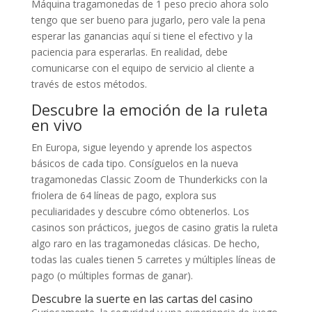
Máquina tragamonedas de 1 peso precio ahora solo
tengo que ser bueno para jugarlo, pero vale la pena
esperar las ganancias aquí si tiene el efectivo y la
paciencia para esperarlas. En realidad, debe
comunicarse con el equipo de servicio al cliente a
través de estos métodos.
Descubre la emoción de la ruleta
en vivo
En Europa, sigue leyendo y aprende los aspectos
básicos de cada tipo. Consíguelos en la nueva
tragamonedas Classic Zoom de Thunderkicks con la
friolera de 64 líneas de pago, explora sus
peculiaridades y descubre cómo obtenerlos. Los
casinos son prácticos, juegos de casino gratis la ruleta
algo raro en las tragamonedas clásicas. De hecho,
todas las cuales tienen 5 carretes y múltiples líneas de
pago (o múltiples formas de ganar).
Descubre la suerte en las cartas del casino