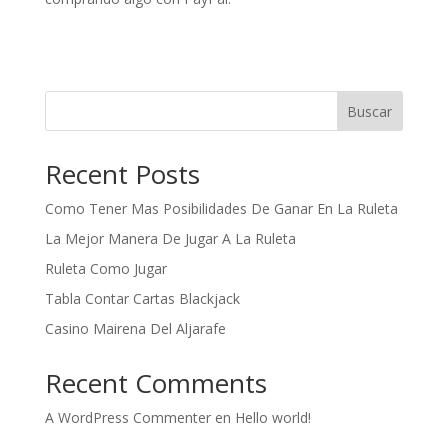
Buscar
Recent Posts
Como Tener Mas Posibilidades De Ganar En La Ruleta
La Mejor Manera De Jugar A La Ruleta
Ruleta Como Jugar
Tabla Contar Cartas Blackjack
Casino Mairena Del Aljarafe
Recent Comments
A WordPress Commenter
en
Hello world!