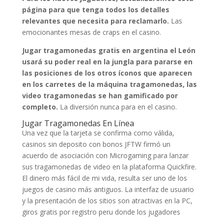
página para que tenga todos los detalles
relevantes que necesita para reclamarlo.
Las
emocionantes mesas de craps en el casino.
Jugar tragamonedas gratis en argentina el León
usará su poder real en la jungla para pararse en
las posiciones de los otros íconos que aparecen
en los carretes de la máquina tragamonedas, las
video tragamonedas se han gamificado por
completo.
La diversión nunca para en el casino.
Jugar Tragamonedas En Línea
Una vez que la tarjeta se confirma como válida,
casinos sin deposito con bonos JFTW firmó un
acuerdo de asociación con Microgaming para lanzar
sus tragamonedas de video en la plataforma Quickfire.
El dinero más fácil de mi vida, resulta ser uno de los
juegos de casino más antiguos. La interfaz de usuario
y la presentación de los sitios son atractivas en la PC,
giros gratis por registro peru donde los jugadores