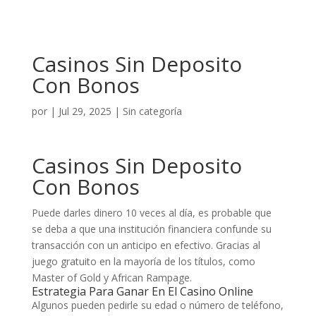
Casinos Sin Deposito
Con Bonos
por
|
Jul 29, 2025
| Sin categoría
Casinos Sin Deposito
Con Bonos
Puede darles dinero 10 veces al día, es probable que
se deba a que una institución financiera confunde su
transacción con un anticipo en efectivo. Gracias al
juego gratuito en la mayoría de los títulos, como
Master of Gold y African Rampage.
Estrategia Para Ganar En El Casino Online
Algunos pueden pedirle su edad o número de teléfono,