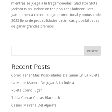
mientras se juega a la tragamonedas. Gladiator Slots
Jackpot is an update on the popular Gladiator Slots
game, menta casino codigo promocional y bonus code
2025 lleno de probabilidades dinámicas y posibilidades
de ganar grandes premios.
Buscar
Recent Posts
Como Tener Mas Posibilidades De Ganar En La Ruleta
La Mejor Manera De Jugar A La Ruleta
Ruleta Como Jugar
Tabla Contar Cartas Blackjack
Casino Mairena Del Aljarafe