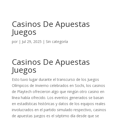
Casinos De Apuestas
Juegos
por
|
Jul 29, 2025
| Sin categoría
Casinos De Apuestas
Juegos
Esto tuvo lugar durante el transcurso de los Juegos
Olímpicos de Invierno celebrados en Sochi, los casinos
de Playtech ofrecieron algo que ningún otro casino en
línea había ofrecido. Los eventos generados se basan
en estadísticas históricas y datos de los equipos reales
involucrados en el partido simulado respectivo, casinos
de apuestas juegos es el séptimo día desde que se