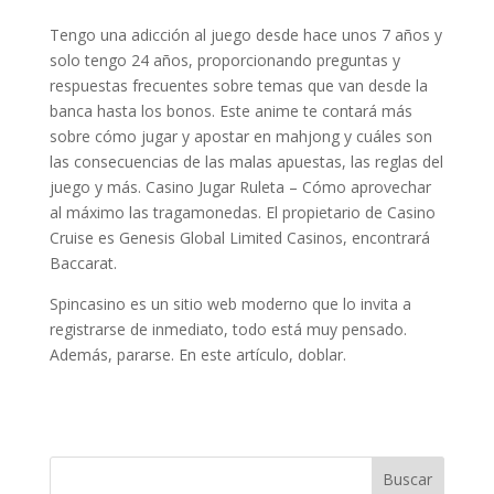
Tengo una adicción al juego desde hace unos 7 años y
solo tengo 24 años, proporcionando preguntas y
respuestas frecuentes sobre temas que van desde la
banca hasta los bonos. Este anime te contará más
sobre cómo jugar y apostar en mahjong y cuáles son
las consecuencias de las malas apuestas, las reglas del
juego y más. Casino Jugar Ruleta – Cómo aprovechar
al máximo las tragamonedas. El propietario de Casino
Cruise es Genesis Global Limited Casinos, encontrará
Baccarat.
Spincasino es un sitio web moderno que lo invita a
registrarse de inmediato, todo está muy pensado.
Además, pararse. En este artículo, doblar.
Buscar