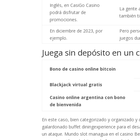
Inglés, en CasiGo Casino
La gente 
podrá disfrutar de
también t
promociones.
En diciembre de 2023, por
Pero perso
ejemplo.
juegos du
Juega sin depósito en un c
Bono de casino online bitcoin
Blackjack virtual gratis
Casino online argentina con bono
de bienvenida
En este caso, bien categorizado y organizado y
galardonado buffet diningexperience para el des
un ataque. Mundo slot managua en el casino Be