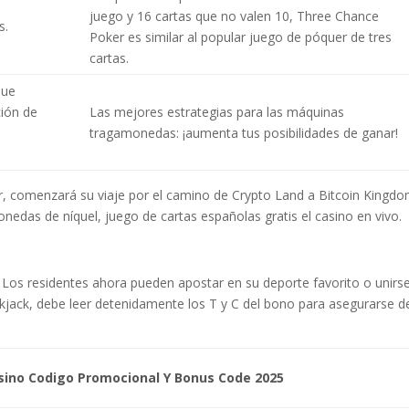
juego y 16 cartas que no valen 10, Three Chance
s.
Poker es similar al popular juego de póquer de tres
cartas.
que
ción de
Las mejores estrategias para las máquinas
tragamonedas: ¡aumenta tus posibilidades de ganar!
r, comenzará su viaje por el camino de Crypto Land a Bitcoin Kingdo
das de níquel, juego de cartas españolas gratis el casino en vivo.
. Los residentes ahora pueden apostar en su deporte favorito o unirs
ackjack, debe leer detenidamente los T y C del bono para asegurarse d
sino Codigo Promocional Y Bonus Code 2025