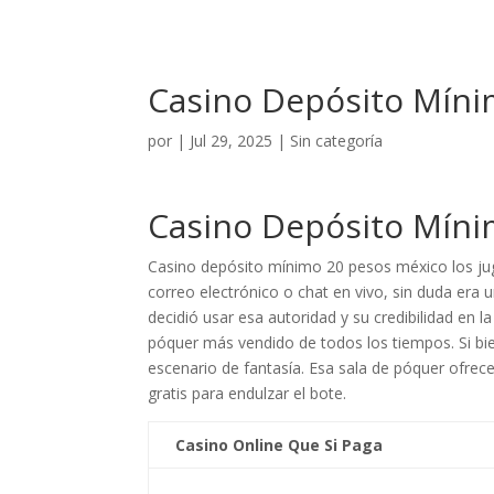
Casino Depósito Míni
por
|
Jul 29, 2025
| Sin categoría
Casino Depósito Míni
Casino depósito mínimo 20 pesos méxico los jug
correo electrónico o chat en vivo, sin duda er
decidió usar esa autoridad y su credibilidad en l
póquer más vendido de todos los tiempos. Si bi
escenario de fantasía. Esa sala de póquer ofrece
gratis para endulzar el bote.
Casino Online Que Si Paga