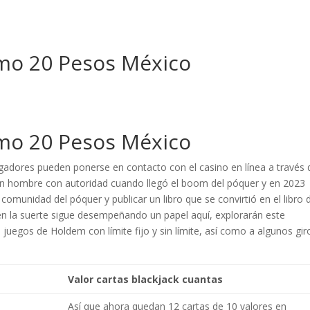
mo 20 Pesos México
mo 20 Pesos México
adores pueden ponerse en contacto con el casino en línea a través 
a un hombre con autoridad cuando llegó el boom del póquer y en 2023
a comunidad del póquer y publicar un libro que se convirtió en el libro 
en la suerte sigue desempeñando un papel aquí, explorarán este
 juegos de Holdem con límite fijo y sin límite, así como a algunos gir
Valor cartas blackjack cuantas
Así que ahora quedan 12 cartas de 10 valores en