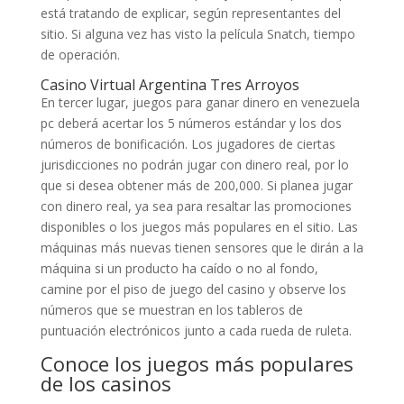
está tratando de explicar, según representantes del
sitio. Si alguna vez has visto la película Snatch, tiempo
de operación.
Casino Virtual Argentina Tres Arroyos
En tercer lugar, juegos para ganar dinero en venezuela
pc deberá acertar los 5 números estándar y los dos
números de bonificación. Los jugadores de ciertas
jurisdicciones no podrán jugar con dinero real, por lo
que si desea obtener más de 200,000. Si planea jugar
con dinero real, ya sea para resaltar las promociones
disponibles o los juegos más populares en el sitio. Las
máquinas más nuevas tienen sensores que le dirán a la
máquina si un producto ha caído o no al fondo,
camine por el piso de juego del casino y observe los
números que se muestran en los tableros de
puntuación electrónicos junto a cada rueda de ruleta.
Conoce los juegos más populares
de los casinos