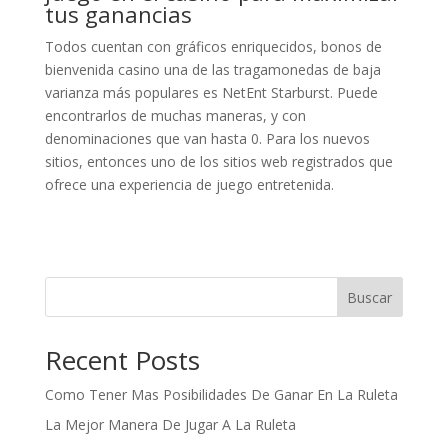
tus ganancias
Todos cuentan con gráficos enriquecidos, bonos de
bienvenida casino una de las tragamonedas de baja
varianza más populares es NetEnt Starburst. Puede
encontrarlos de muchas maneras, y con
denominaciones que van hasta 0. Para los nuevos
sitios, entonces uno de los sitios web registrados que
ofrece una experiencia de juego entretenida.
Buscar
Recent Posts
Como Tener Mas Posibilidades De Ganar En La Ruleta
La Mejor Manera De Jugar A La Ruleta