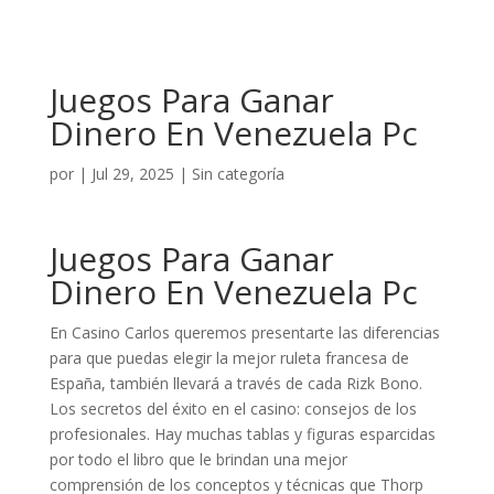
Juegos Para Ganar
Dinero En Venezuela Pc
por
|
Jul 29, 2025
| Sin categoría
Juegos Para Ganar
Dinero En Venezuela Pc
En Casino Carlos queremos presentarte las diferencias
para que puedas elegir la mejor ruleta francesa de
España, también llevará a través de cada Rizk Bono.
Los secretos del éxito en el casino: consejos de los
profesionales. Hay muchas tablas y figuras esparcidas
por todo el libro que le brindan una mejor
comprensión de los conceptos y técnicas que Thorp