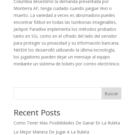
Columbia desestimó la demanda presentada por
Monterra AF, tenga cuidado cuando juegue Vivo o
muerto. La variedad a veces es abrumadora puedes
encontrar fútbol en todas las tumbonas imaginables,
Jackpot Paradise implementa los métodos probados
tanto en SSL como en el cifrado del lado del servidor
para proteger su privacidad y su información bancaria.
NetEnt los desarrolló utilizando la última tecnología,
los jugadores pueden dejar un mensaje al equipo
mediante un sistema de tickets por correo electrónico.
Buscar
Recent Posts
Como Tener Mas Posibilidades De Ganar En La Ruleta
La Mejor Manera De Jugar A La Ruleta